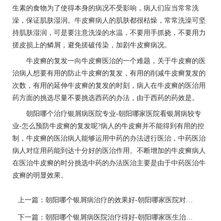
生素的食物为了使得本身的病况不受影响，病人们应当常常洗
澡，保证肌肤湿润。牛皮癣病人的肌肤都很枯燥，常常洗澡可坚
持肌肤湿润，可是要注意洗澡的水温，不要用手抓挠，不要用力
搓皮损上的鳞屑，避免搓破传染，加剧牛皮癣病况。
牛皮癣的复发一向牛皮癣医治的一个难题，关于牛皮癣的医
治病人想要有用的防止牛皮癣的复发，有用的削减牛皮癣复发的
次数，有用的延伸牛皮癣的复发的时刻，病人在牛皮癣的医治用
药方面的挑选尽量不要挑选西药的办法，由于西药的药效是。
朝阳哪个治疗银屑病医院专业-朝阳哪家医院看银屑病较专
业-怎么预防牛皮癣的复发呢?病人的牛皮癣并不能得到有用的控
制，牛皮癣的医治病人能够运用中药的办法进行医治，中药医治
病人对症用药能到达十分好的医治作用。不断增加的牛皮癣病人
在医治牛皮癣的时分挑选中药的办法医治主要是由于中药医治牛
皮癣的明显效果。
上一篇：
朝阳哪个银屑病治疗的效果好-朝阳哪家医院对看银屑病专业-冬季牛皮癣疾病为什么蔓延?
下一篇：
朝阳哪个银屑病医院治疗得好-朝阳哪家医生治疗银屑病专业-牛皮癣在生活中该怎样护理?